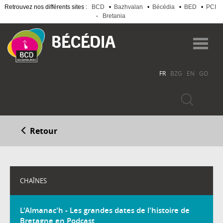
Retrouvez nos différents sites :
BCD
•
Bazhvalan
•
Bécédia
•
BED
•
PCI
-
Bretania
Aller
au
Toggl
contenu
navig
principal
FR
BZG
EN
GO
Retour
CHAÎNES
L'Almanac'h - Les grandes dates de l'histoire de
Bretagne en Podcast