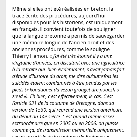
Même si elles ont été réalisées en breton, la
trace écrite des procédures, aujourd'hui
disponibles pour les historiens, est uniquement
en français. Il convient toutefois de souligner
que la langue bretonne a permis de sauvegarder
une mémoire longue de l'ancien droit et des
anciennes procédures, comme le souligne
Thierry Hamon. «
J'ai été très étonné il y a une
vingtaine d'années, en discutant avec une agricultrice
à la retraite qui, bien évidemment, n'avait jamais fait
d'étude d'histoire du droit, me dire qu'autrefois les
suicidés étaient condamnés à être pendus par les
pieds (« kondaonet da vezañ grouget dre pouezh o
zreid »). Eh bien, c'est effectivement, le cas. C'est
l'article 631 de la coutume de Bretagne, dans sa
version de 1530, qui reprend une version antérieure
du début du 14e siècle. C'est quand même assez
extraordinaire que en 2005 ou en 2006, on puisse
comme ça, de transmission mémorielle uniquement,
savoir un article de la coutume de Bretagne
. »