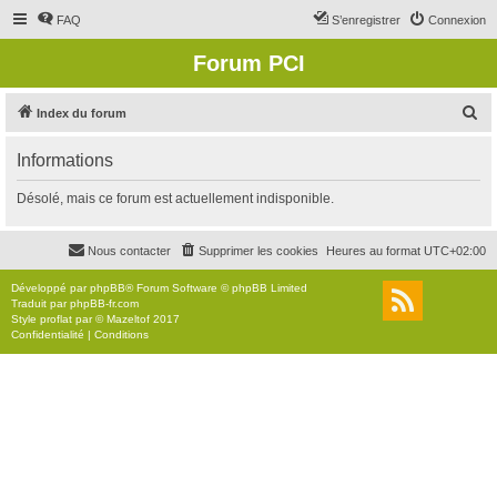
FAQ
S’enregistrer
Connexion
Forum PCI
R
Index du forum
e
Informations
c
h
Désolé, mais ce forum est actuellement indisponible.
e
r
Nous contacter
Supprimer les cookies
Heures au format
UTC+02:00
c
Développé par
phpBB
® Forum Software © phpBB Limited
h
Traduit par
phpBB-fr.com
Style
proflat
par ©
Mazeltof
2017
e
Confidentialité
|
Conditions
r