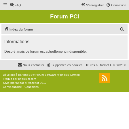
FAQ
S’enregistrer
Connexion
Forum PCI
R
Index du forum
e
Informations
c
h
Désolé, mais ce forum est actuellement indisponible.
e
r
Nous contacter
Supprimer les cookies
Heures au format
UTC+02:00
c
Développé par
phpBB
® Forum Software © phpBB Limited
h
Traduit par
phpBB-fr.com
Style
proflat
par ©
Mazeltof
2017
e
Confidentialité
|
Conditions
r