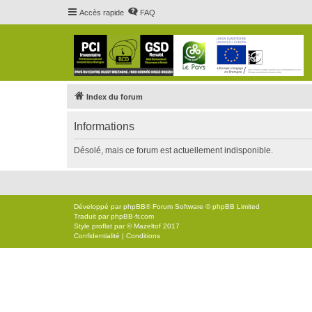
Accès rapide
FAQ
Index du forum
Informations
Désolé, mais ce forum est actuellement indisponible.
Développé par
phpBB
® Forum Software © phpBB Limited
Traduit par
phpBB-fr.com
Style
proflat
par ©
Mazeltof
2017
Confidentialité
|
Conditions