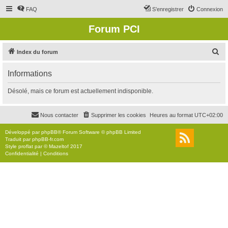
FAQ
S’enregistrer
Connexion
Forum PCI
R
Index du forum
e
Informations
c
h
Désolé, mais ce forum est actuellement indisponible.
e
r
Nous contacter
Supprimer les cookies
Heures au format
UTC+02:00
c
Développé par
phpBB
® Forum Software © phpBB Limited
h
Traduit par
phpBB-fr.com
Style
proflat
par ©
Mazeltof
2017
e
Confidentialité
|
Conditions
r