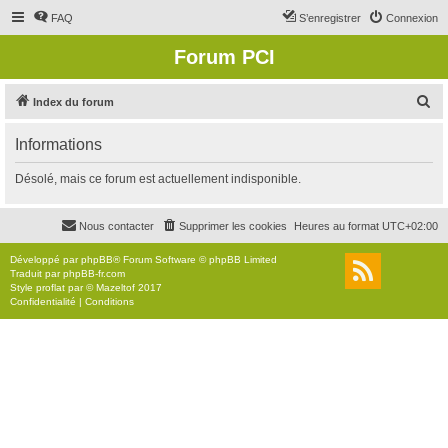
FAQ
S’enregistrer
Connexion
Forum PCI
R
Index du forum
e
Informations
c
h
Désolé, mais ce forum est actuellement indisponible.
e
r
Nous contacter
Supprimer les cookies
Heures au format
UTC+02:00
c
Développé par
phpBB
® Forum Software © phpBB Limited
h
Traduit par
phpBB-fr.com
Style
proflat
par ©
Mazeltof
2017
e
Confidentialité
|
Conditions
r