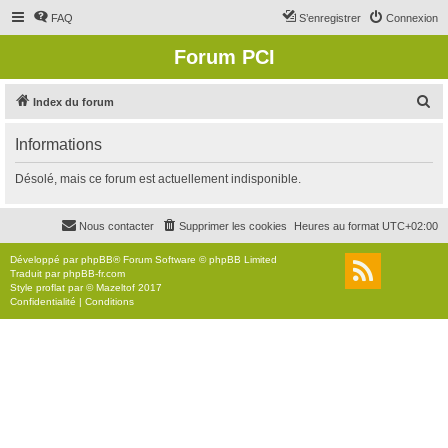
FAQ
S’enregistrer
Connexion
Forum PCI
R
Index du forum
e
Informations
c
h
Désolé, mais ce forum est actuellement indisponible.
e
r
Nous contacter
Supprimer les cookies
Heures au format
UTC+02:00
c
Développé par
phpBB
® Forum Software © phpBB Limited
h
Traduit par
phpBB-fr.com
Style
proflat
par ©
Mazeltof
2017
e
Confidentialité
|
Conditions
r