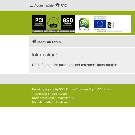
Accès rapide
FAQ
Index du forum
Informations
Désolé, mais ce forum est actuellement indisponible.
Développé par
phpBB
® Forum Software © phpBB Limited
Traduit par
phpBB-fr.com
Style
proflat
par ©
Mazeltof
2017
Confidentialité
|
Conditions