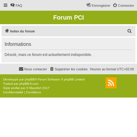
FAQ
S’enregistrer
Connexion
Forum PCI
R
Index du forum
e
Informations
c
h
Désolé, mais ce forum est actuellement indisponible.
e
r
Nous contacter
Supprimer les cookies
Heures au format
UTC+02:00
c
Développé par
phpBB
® Forum Software © phpBB Limited
h
Traduit par
phpBB-fr.com
Style
proflat
par ©
Mazeltof
2017
e
Confidentialité
|
Conditions
r