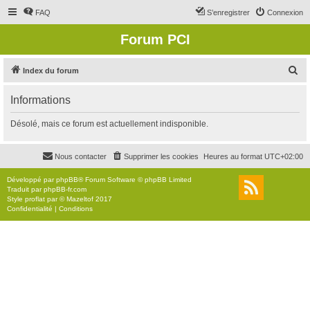
FAQ
S’enregistrer
Connexion
Forum PCI
R
Index du forum
e
Informations
c
h
Désolé, mais ce forum est actuellement indisponible.
e
r
Nous contacter
Supprimer les cookies
Heures au format
UTC+02:00
c
Développé par
phpBB
® Forum Software © phpBB Limited
h
Traduit par
phpBB-fr.com
Style
proflat
par ©
Mazeltof
2017
e
Confidentialité
|
Conditions
r