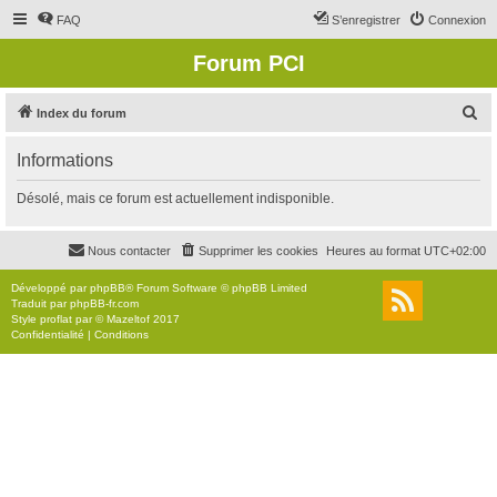
FAQ
S’enregistrer
Connexion
Forum PCI
R
Index du forum
e
Informations
c
h
Désolé, mais ce forum est actuellement indisponible.
e
r
Nous contacter
Supprimer les cookies
Heures au format
UTC+02:00
c
Développé par
phpBB
® Forum Software © phpBB Limited
h
Traduit par
phpBB-fr.com
Style
proflat
par ©
Mazeltof
2017
e
Confidentialité
|
Conditions
r