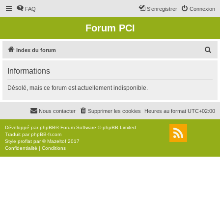
FAQ
S’enregistrer
Connexion
Forum PCI
R
Index du forum
e
Informations
c
h
Désolé, mais ce forum est actuellement indisponible.
e
r
Nous contacter
Supprimer les cookies
Heures au format
UTC+02:00
c
Développé par
phpBB
® Forum Software © phpBB Limited
h
Traduit par
phpBB-fr.com
Style
proflat
par ©
Mazeltof
2017
e
Confidentialité
|
Conditions
r