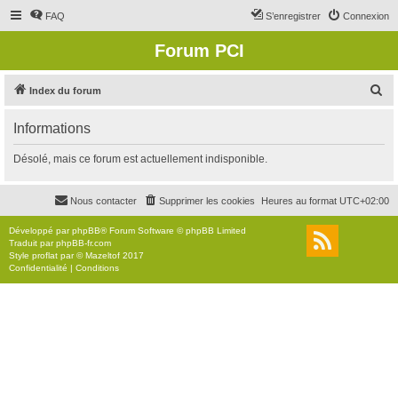
FAQ
S’enregistrer
Connexion
Forum PCI
R
Index du forum
e
Informations
c
h
Désolé, mais ce forum est actuellement indisponible.
e
r
Nous contacter
Supprimer les cookies
Heures au format
UTC+02:00
c
Développé par
phpBB
® Forum Software © phpBB Limited
h
Traduit par
phpBB-fr.com
Style
proflat
par ©
Mazeltof
2017
e
Confidentialité
|
Conditions
r