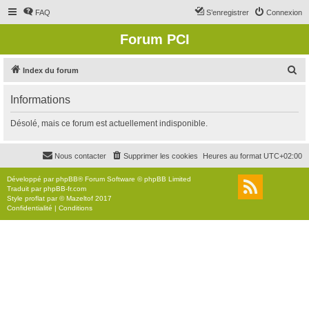
FAQ
S’enregistrer
Connexion
Forum PCI
R
Index du forum
e
Informations
c
h
Désolé, mais ce forum est actuellement indisponible.
e
r
Nous contacter
Supprimer les cookies
Heures au format
UTC+02:00
c
Développé par
phpBB
® Forum Software © phpBB Limited
h
Traduit par
phpBB-fr.com
Style
proflat
par ©
Mazeltof
2017
e
Confidentialité
|
Conditions
r