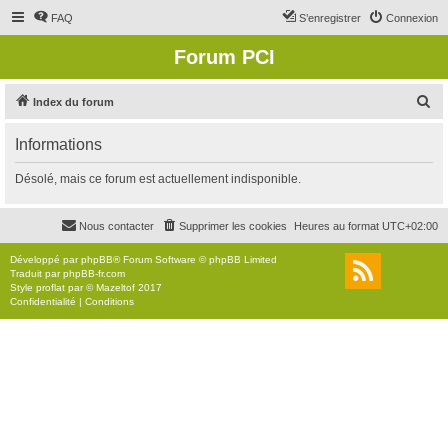
FAQ
S’enregistrer
Connexion
Forum PCI
R
Index du forum
e
Informations
c
h
Désolé, mais ce forum est actuellement indisponible.
e
r
Nous contacter
Supprimer les cookies
Heures au format
UTC+02:00
c
Développé par
phpBB
® Forum Software © phpBB Limited
h
Traduit par
phpBB-fr.com
Style
proflat
par ©
Mazeltof
2017
e
Confidentialité
|
Conditions
r