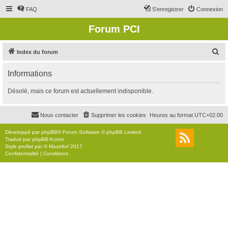
FAQ
S’enregistrer
Connexion
Forum PCI
R
Index du forum
e
Informations
c
h
Désolé, mais ce forum est actuellement indisponible.
e
r
Nous contacter
Supprimer les cookies
Heures au format
UTC+02:00
c
Développé par
phpBB
® Forum Software © phpBB Limited
h
Traduit par
phpBB-fr.com
Style
proflat
par ©
Mazeltof
2017
e
Confidentialité
|
Conditions
r