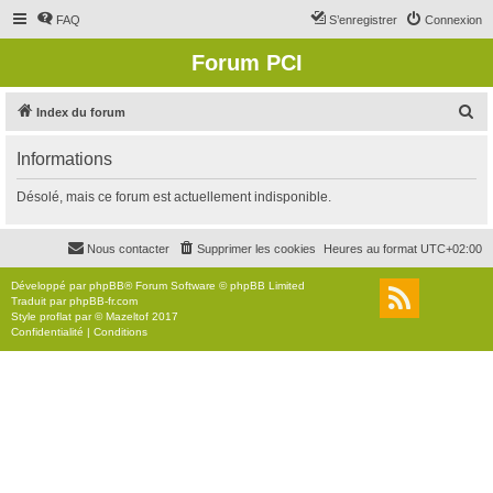
FAQ
S’enregistrer
Connexion
Forum PCI
R
Index du forum
e
Informations
c
h
Désolé, mais ce forum est actuellement indisponible.
e
r
Nous contacter
Supprimer les cookies
Heures au format
UTC+02:00
c
Développé par
phpBB
® Forum Software © phpBB Limited
h
Traduit par
phpBB-fr.com
Style
proflat
par ©
Mazeltof
2017
e
Confidentialité
|
Conditions
r