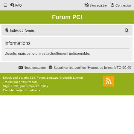
FAQ
S’enregistrer
Connexion
Forum PCI
R
Index du forum
e
Informations
c
h
Désolé, mais ce forum est actuellement indisponible.
e
r
Nous contacter
Supprimer les cookies
Heures au format
UTC+02:00
c
Développé par
phpBB
® Forum Software © phpBB Limited
h
Traduit par
phpBB-fr.com
Style
proflat
par ©
Mazeltof
2017
e
Confidentialité
|
Conditions
r