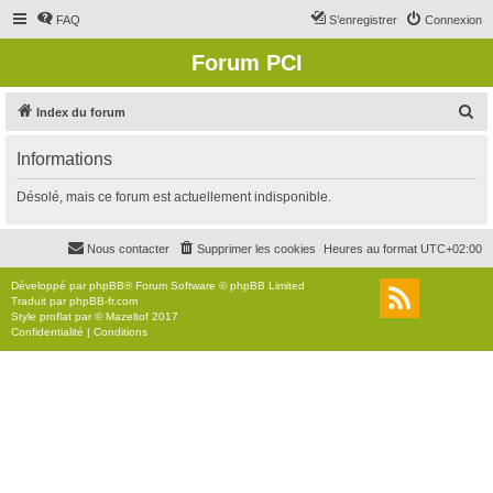
FAQ
S’enregistrer
Connexion
Forum PCI
R
Index du forum
e
Informations
c
h
Désolé, mais ce forum est actuellement indisponible.
e
r
Nous contacter
Supprimer les cookies
Heures au format
UTC+02:00
c
Développé par
phpBB
® Forum Software © phpBB Limited
h
Traduit par
phpBB-fr.com
Style
proflat
par ©
Mazeltof
2017
e
Confidentialité
|
Conditions
r