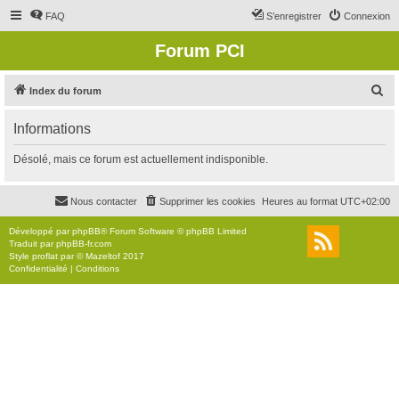
FAQ
S’enregistrer
Connexion
Forum PCI
R
Index du forum
e
Informations
c
h
Désolé, mais ce forum est actuellement indisponible.
e
r
Nous contacter
Supprimer les cookies
Heures au format
UTC+02:00
c
Développé par
phpBB
® Forum Software © phpBB Limited
h
Traduit par
phpBB-fr.com
Style
proflat
par ©
Mazeltof
2017
e
Confidentialité
|
Conditions
r