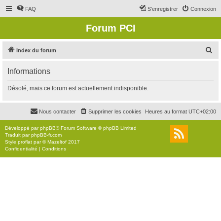
FAQ
S’enregistrer
Connexion
Forum PCI
R
Index du forum
e
Informations
c
h
Désolé, mais ce forum est actuellement indisponible.
e
r
Nous contacter
Supprimer les cookies
Heures au format
UTC+02:00
c
Développé par
phpBB
® Forum Software © phpBB Limited
h
Traduit par
phpBB-fr.com
Style
proflat
par ©
Mazeltof
2017
e
Confidentialité
|
Conditions
r