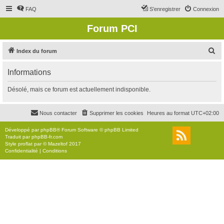
FAQ
S’enregistrer
Connexion
Forum PCI
R
Index du forum
e
Informations
c
h
Désolé, mais ce forum est actuellement indisponible.
e
r
Nous contacter
Supprimer les cookies
Heures au format
UTC+02:00
c
Développé par
phpBB
® Forum Software © phpBB Limited
h
Traduit par
phpBB-fr.com
Style
proflat
par ©
Mazeltof
2017
e
Confidentialité
|
Conditions
r