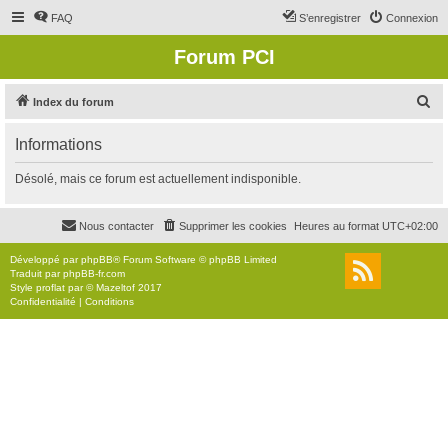
FAQ
S’enregistrer
Connexion
Forum PCI
R
Index du forum
e
Informations
c
h
Désolé, mais ce forum est actuellement indisponible.
e
r
Nous contacter
Supprimer les cookies
Heures au format
UTC+02:00
c
Développé par
phpBB
® Forum Software © phpBB Limited
h
Traduit par
phpBB-fr.com
Style
proflat
par ©
Mazeltof
2017
e
Confidentialité
|
Conditions
r