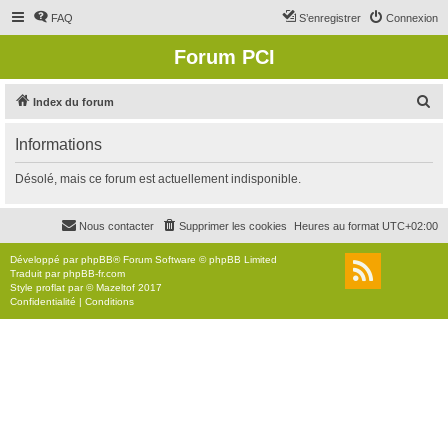
FAQ
S’enregistrer
Connexion
Forum PCI
R
Index du forum
e
Informations
c
h
Désolé, mais ce forum est actuellement indisponible.
e
r
Nous contacter
Supprimer les cookies
Heures au format
UTC+02:00
c
Développé par
phpBB
® Forum Software © phpBB Limited
h
Traduit par
phpBB-fr.com
Style
proflat
par ©
Mazeltof
2017
e
Confidentialité
|
Conditions
r