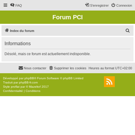
FAQ
S’enregistrer
Connexion
Forum PCI
R
Index du forum
e
Informations
c
h
Désolé, mais ce forum est actuellement indisponible.
e
r
Nous contacter
Supprimer les cookies
Heures au format
UTC+02:00
c
Développé par
phpBB
® Forum Software © phpBB Limited
h
Traduit par
phpBB-fr.com
Style
proflat
par ©
Mazeltof
2017
e
Confidentialité
|
Conditions
r