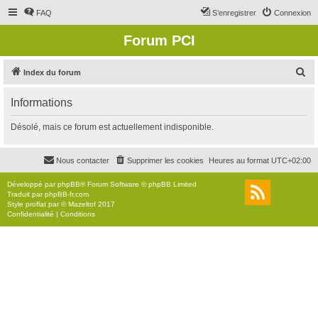
FAQ
S’enregistrer
Connexion
Forum PCI
R
Index du forum
e
Informations
c
h
Désolé, mais ce forum est actuellement indisponible.
e
r
Nous contacter
Supprimer les cookies
Heures au format
UTC+02:00
c
Développé par
phpBB
® Forum Software © phpBB Limited
h
Traduit par
phpBB-fr.com
Style
proflat
par ©
Mazeltof
2017
e
Confidentialité
|
Conditions
r