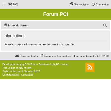
FAQ
S’enregistrer
Connexion
Forum PCI
R
Index du forum
e
Informations
c
h
Désolé, mais ce forum est actuellement indisponible.
e
r
Nous contacter
Supprimer les cookies
Heures au format
UTC+02:00
c
Développé par
phpBB
® Forum Software © phpBB Limited
h
Traduit par
phpBB-fr.com
Style
proflat
par ©
Mazeltof
2017
e
Confidentialité
|
Conditions
r