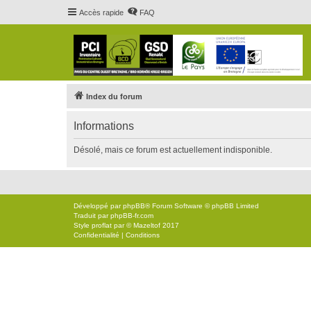
Accès rapide
FAQ
Index du forum
Informations
Désolé, mais ce forum est actuellement indisponible.
Développé par
phpBB
® Forum Software © phpBB Limited
Traduit par
phpBB-fr.com
Style
proflat
par ©
Mazeltof
2017
Confidentialité
|
Conditions