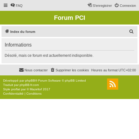
FAQ
S’enregistrer
Connexion
Forum PCI
R
Index du forum
e
Informations
c
h
Désolé, mais ce forum est actuellement indisponible.
e
r
Nous contacter
Supprimer les cookies
Heures au format
UTC+02:00
c
Développé par
phpBB
® Forum Software © phpBB Limited
h
Traduit par
phpBB-fr.com
Style
proflat
par ©
Mazeltof
2017
e
Confidentialité
|
Conditions
r