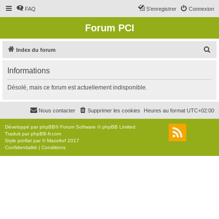
FAQ
S’enregistrer
Connexion
Forum PCI
R
Index du forum
e
Informations
c
h
Désolé, mais ce forum est actuellement indisponible.
e
r
Nous contacter
Supprimer les cookies
Heures au format
UTC+02:00
c
Développé par
phpBB
® Forum Software © phpBB Limited
h
Traduit par
phpBB-fr.com
Style
proflat
par ©
Mazeltof
2017
e
Confidentialité
|
Conditions
r