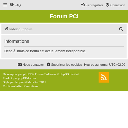
FAQ
S’enregistrer
Connexion
Forum PCI
R
Index du forum
e
Informations
c
h
Désolé, mais ce forum est actuellement indisponible.
e
r
Nous contacter
Supprimer les cookies
Heures au format
UTC+02:00
c
Développé par
phpBB
® Forum Software © phpBB Limited
h
Traduit par
phpBB-fr.com
Style
proflat
par ©
Mazeltof
2017
e
Confidentialité
|
Conditions
r