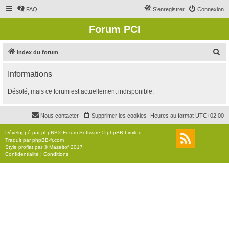
FAQ
S’enregistrer
Connexion
Forum PCI
R
Index du forum
e
Informations
c
h
Désolé, mais ce forum est actuellement indisponible.
e
r
Nous contacter
Supprimer les cookies
Heures au format
UTC+02:00
c
Développé par
phpBB
® Forum Software © phpBB Limited
h
Traduit par
phpBB-fr.com
Style
proflat
par ©
Mazeltof
2017
e
Confidentialité
|
Conditions
r