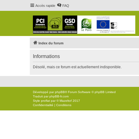
Accès rapide
FAQ
Index du forum
Informations
Désolé, mais ce forum est actuellement indisponible.
Développé par
phpBB
® Forum Software © phpBB Limited
Traduit par
phpBB-fr.com
Style
proflat
par ©
Mazeltof
2017
Confidentialité
|
Conditions