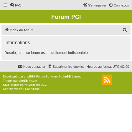
FAQ
S’enregistrer
Connexion
Forum PCI
R
Index du forum
e
Informations
c
h
Désolé, mais ce forum est actuellement indisponible.
e
r
Nous contacter
Supprimer les cookies
Heures au format
UTC+02:00
c
Développé par
phpBB
® Forum Software © phpBB Limited
h
Traduit par
phpBB-fr.com
Style
proflat
par ©
Mazeltof
2017
e
Confidentialité
|
Conditions
r