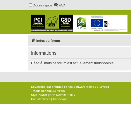
Accès rapide
FAQ
Index du forum
Informations
Désolé, mais ce forum est actuellement indisponible.
Développé par
phpBB
® Forum Software © phpBB Limited
Traduit par
phpBB-fr.com
Style
proflat
par ©
Mazeltof
2017
Confidentialité
|
Conditions