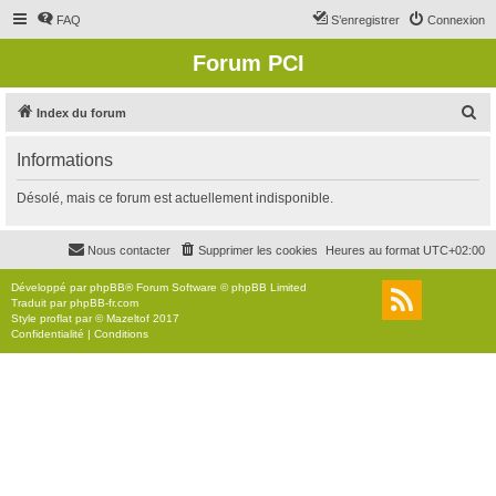
FAQ
S’enregistrer
Connexion
Forum PCI
R
Index du forum
e
Informations
c
h
Désolé, mais ce forum est actuellement indisponible.
e
r
Nous contacter
Supprimer les cookies
Heures au format
UTC+02:00
c
Développé par
phpBB
® Forum Software © phpBB Limited
h
Traduit par
phpBB-fr.com
Style
proflat
par ©
Mazeltof
2017
e
Confidentialité
|
Conditions
r