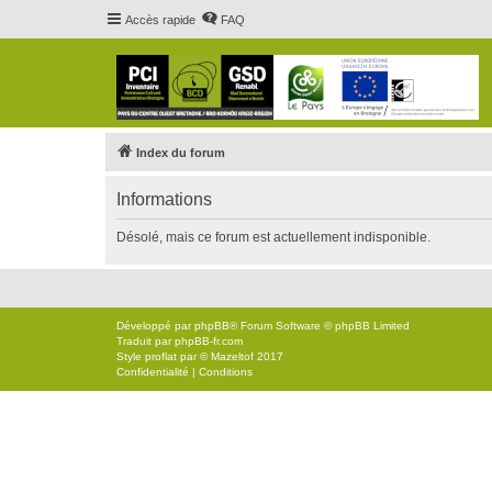
Accès rapide
FAQ
Index du forum
Informations
Désolé, mais ce forum est actuellement indisponible.
Développé par
phpBB
® Forum Software © phpBB Limited
Traduit par
phpBB-fr.com
Style
proflat
par ©
Mazeltof
2017
Confidentialité
|
Conditions