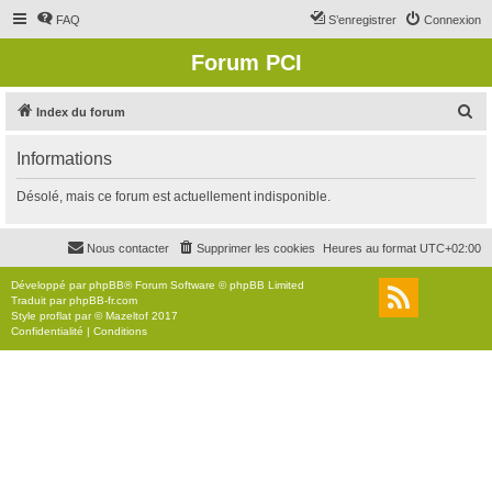
FAQ
S’enregistrer
Connexion
Forum PCI
R
Index du forum
e
Informations
c
h
Désolé, mais ce forum est actuellement indisponible.
e
r
Nous contacter
Supprimer les cookies
Heures au format
UTC+02:00
c
Développé par
phpBB
® Forum Software © phpBB Limited
h
Traduit par
phpBB-fr.com
Style
proflat
par ©
Mazeltof
2017
e
Confidentialité
|
Conditions
r