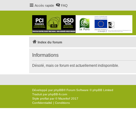
Accès rapide
FAQ
Index du forum
Informations
Désolé, mais ce forum est actuellement indisponible.
Développé par
phpBB
® Forum Software © phpBB Limited
Traduit par
phpBB-fr.com
Style
proflat
par ©
Mazeltof
2017
Confidentialité
|
Conditions