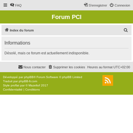
FAQ
S’enregistrer
Connexion
Forum PCI
R
Index du forum
e
Informations
c
h
Désolé, mais ce forum est actuellement indisponible.
e
r
Nous contacter
Supprimer les cookies
Heures au format
UTC+02:00
c
Développé par
phpBB
® Forum Software © phpBB Limited
h
Traduit par
phpBB-fr.com
Style
proflat
par ©
Mazeltof
2017
e
Confidentialité
|
Conditions
r