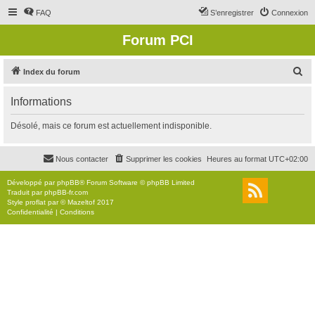
FAQ
S’enregistrer
Connexion
Forum PCI
R
Index du forum
e
Informations
c
h
Désolé, mais ce forum est actuellement indisponible.
e
r
Nous contacter
Supprimer les cookies
Heures au format
UTC+02:00
c
Développé par
phpBB
® Forum Software © phpBB Limited
h
Traduit par
phpBB-fr.com
Style
proflat
par ©
Mazeltof
2017
e
Confidentialité
|
Conditions
r