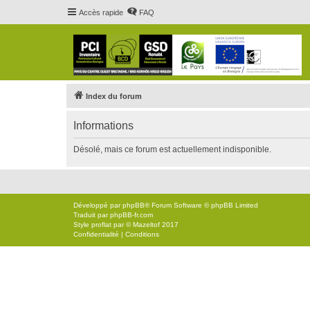
Accès rapide
FAQ
Index du forum
Informations
Désolé, mais ce forum est actuellement indisponible.
Développé par
phpBB
® Forum Software © phpBB Limited
Traduit par
phpBB-fr.com
Style
proflat
par ©
Mazeltof
2017
Confidentialité
|
Conditions