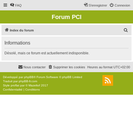
FAQ
S’enregistrer
Connexion
Forum PCI
R
Index du forum
e
Informations
c
h
Désolé, mais ce forum est actuellement indisponible.
e
r
Nous contacter
Supprimer les cookies
Heures au format
UTC+02:00
c
Développé par
phpBB
® Forum Software © phpBB Limited
h
Traduit par
phpBB-fr.com
Style
proflat
par ©
Mazeltof
2017
e
Confidentialité
|
Conditions
r