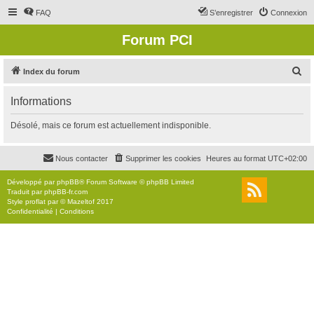
FAQ
S’enregistrer
Connexion
Forum PCI
R
Index du forum
e
Informations
c
h
Désolé, mais ce forum est actuellement indisponible.
e
r
Nous contacter
Supprimer les cookies
Heures au format
UTC+02:00
c
Développé par
phpBB
® Forum Software © phpBB Limited
h
Traduit par
phpBB-fr.com
Style
proflat
par ©
Mazeltof
2017
e
Confidentialité
|
Conditions
r