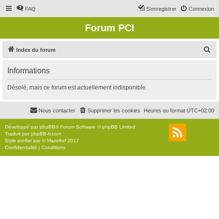
FAQ
S’enregistrer
Connexion
Forum PCI
R
Index du forum
e
Informations
c
h
Désolé, mais ce forum est actuellement indisponible.
e
r
Nous contacter
Supprimer les cookies
Heures au format
UTC+02:00
c
Développé par
phpBB
® Forum Software © phpBB Limited
h
Traduit par
phpBB-fr.com
Style
proflat
par ©
Mazeltof
2017
e
Confidentialité
|
Conditions
r