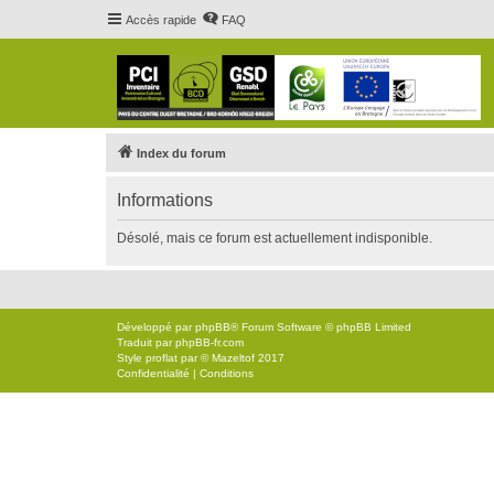
Accès rapide
FAQ
Index du forum
Informations
Désolé, mais ce forum est actuellement indisponible.
Développé par
phpBB
® Forum Software © phpBB Limited
Traduit par
phpBB-fr.com
Style
proflat
par ©
Mazeltof
2017
Confidentialité
|
Conditions