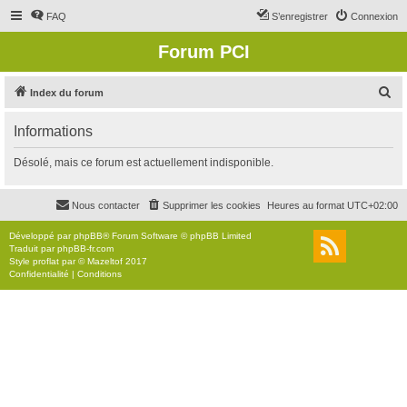
FAQ
S’enregistrer
Connexion
Forum PCI
R
Index du forum
e
Informations
c
h
Désolé, mais ce forum est actuellement indisponible.
e
r
Nous contacter
Supprimer les cookies
Heures au format
UTC+02:00
c
Développé par
phpBB
® Forum Software © phpBB Limited
h
Traduit par
phpBB-fr.com
Style
proflat
par ©
Mazeltof
2017
e
Confidentialité
|
Conditions
r