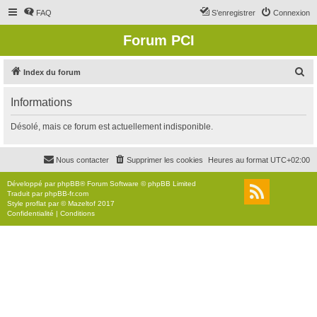
FAQ
S’enregistrer
Connexion
Forum PCI
R
Index du forum
e
Informations
c
h
Désolé, mais ce forum est actuellement indisponible.
e
r
Nous contacter
Supprimer les cookies
Heures au format
UTC+02:00
c
Développé par
phpBB
® Forum Software © phpBB Limited
h
Traduit par
phpBB-fr.com
Style
proflat
par ©
Mazeltof
2017
e
Confidentialité
|
Conditions
r