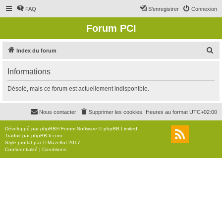
FAQ
S’enregistrer
Connexion
Forum PCI
R
Index du forum
e
Informations
c
h
Désolé, mais ce forum est actuellement indisponible.
e
r
Nous contacter
Supprimer les cookies
Heures au format
UTC+02:00
c
Développé par
phpBB
® Forum Software © phpBB Limited
h
Traduit par
phpBB-fr.com
Style
proflat
par ©
Mazeltof
2017
e
Confidentialité
|
Conditions
r