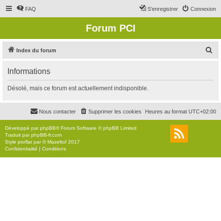
FAQ
S’enregistrer
Connexion
Forum PCI
R
Index du forum
e
Informations
c
h
Désolé, mais ce forum est actuellement indisponible.
e
r
Nous contacter
Supprimer les cookies
Heures au format
UTC+02:00
c
Développé par
phpBB
® Forum Software © phpBB Limited
h
Traduit par
phpBB-fr.com
Style
proflat
par ©
Mazeltof
2017
e
Confidentialité
|
Conditions
r